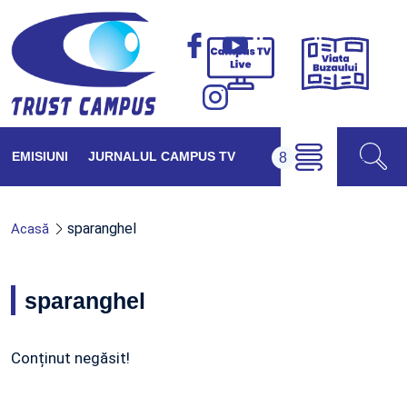
Viața
Campus
Buzăul
TV
Live
EMISIUNI
JURNALUL CAMPUS TV
sparanghel
Acasă
sparanghel
Conținut negăsit!