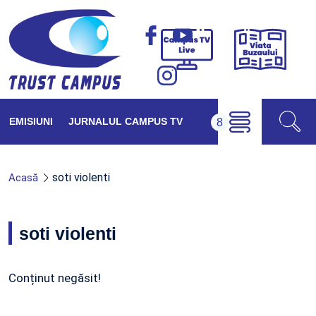
Viața
Campus
Buzăul
TV
Live
EMISIUNI
JURNALUL CAMPUS TV
soti violenti
Acasă
soti violenti
Conținut negăsit!