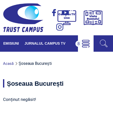
Viața
Campus
Buzăul
TV
Live
EMISIUNI
JURNALUL CAMPUS TV
Șoseaua București
Acasă
Șoseaua București
Conținut negăsit!