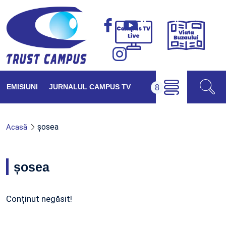
Viața
Campus
Buzăul
TV
Live
EMISIUNI
JURNALUL CAMPUS TV
șosea
Acasă
șosea
Conținut negăsit!