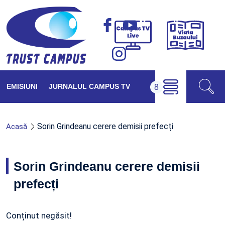
Viața
Campus
Buzăul
TV
Live
EMISIUNI
JURNALUL CAMPUS TV
Sorin Grindeanu cerere demisii prefecți
Acasă
Sorin Grindeanu cerere demisii
prefecți
Conținut negăsit!