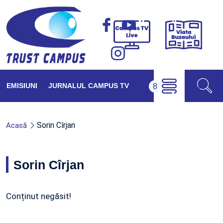
Viața
Campus
Buzăul
TV
Live
EMISIUNI
JURNALUL CAMPUS TV
Sorin Cîrjan
Acasă
Sorin Cîrjan
Conținut negăsit!