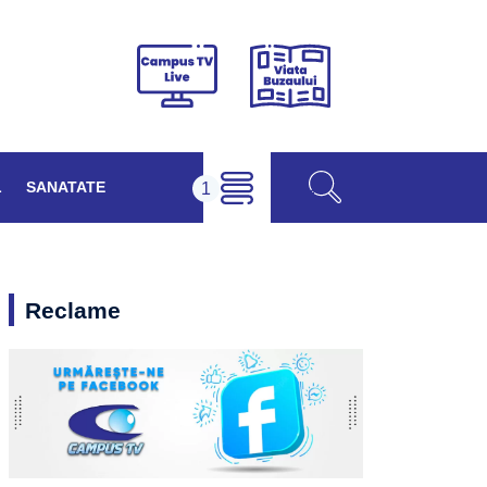
Viața
Campus
Buzăului
TV
Live
L
SANATATE
Reclame