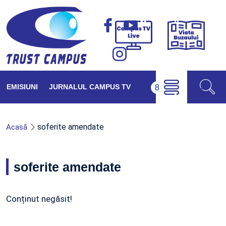
Viața
Campus
Buzăul
TV
Live
EMISIUNI
JURNALUL CAMPUS TV
soferite amendate
Acasă
soferite amendate
Conținut negăsit!