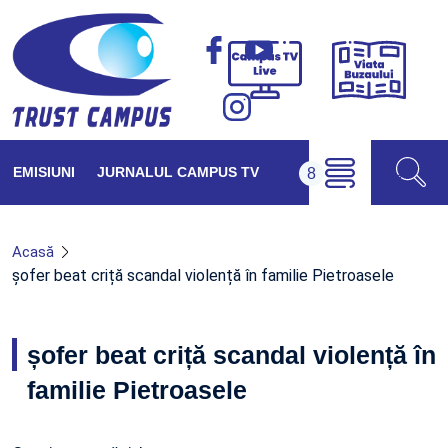
Viața
Campus
Buzăul
TV
Live
EMISIUNI
JURNALUL CAMPUS TV
Acasă
șofer beat criță scandal violență în familie Pietroasele
șofer beat criță scandal violență în
familie Pietroasele