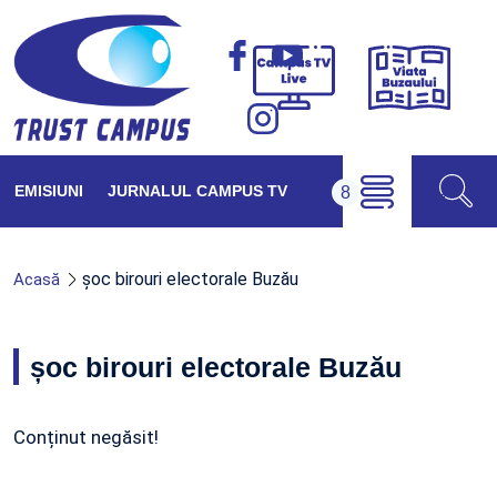
Viața
Campus
Buzăul
TV
Live
EMISIUNI
JURNALUL CAMPUS TV
șoc birouri electorale Buzău
Acasă
șoc birouri electorale Buzău
Conținut negăsit!