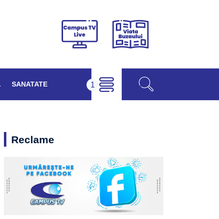
Viața
Campus
Buzăului
TV
Live
L
SANATATE
Reclame