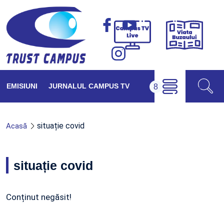
Viața
Campus
Buzăul
TV
Live
EMISIUNI
JURNALUL CAMPUS TV
situație covid
Acasă
situație covid
Conținut negăsit!