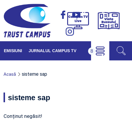
Viața
Campus
Buzăul
TV
Live
EMISIUNI
JURNALUL CAMPUS TV
sisteme sap
Acasă
sisteme sap
Conținut negăsit!