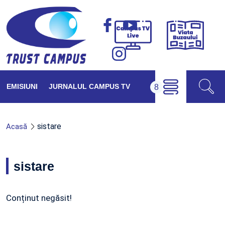
Viața
Campus
Buzăul
TV
Live
EMISIUNI
JURNALUL CAMPUS TV
sistare
Acasă
sistare
Conținut negăsit!