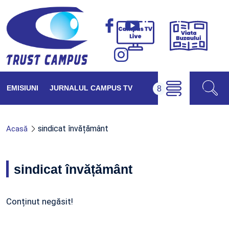
Viața
Campus
Buzăul
TV
Live
EMISIUNI
JURNALUL CAMPUS TV
sindicat învățământ
Acasă
sindicat învățământ
Conținut negăsit!