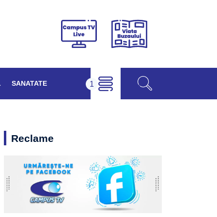
Viața
Campus
Buzăului
TV
Live
L
SANATATE
Reclame