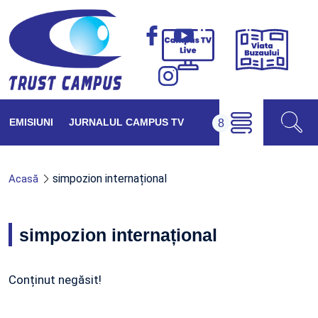
Viața
Campus
Buzăul
TV
Live
EMISIUNI
JURNALUL CAMPUS TV
simpozion internațional
Acasă
simpozion internațional
Conținut negăsit!