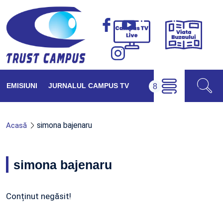
Viața
Campus
Buzăul
TV
Live
EMISIUNI
JURNALUL CAMPUS TV
simona bajenaru
Acasă
simona bajenaru
Conținut negăsit!