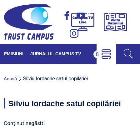
Viața
Campus
Buzăul
TV
Live
EMISIUNI
JURNALUL CAMPUS TV
Silviu Iordache satul copilăriei
Acasă
Silviu Iordache satul copilăriei
Conținut negăsit!