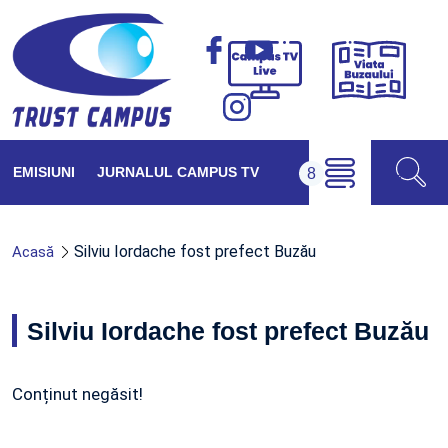
Viața
Campus
Buzăul
TV
Live
EMISIUNI
JURNALUL CAMPUS TV
Silviu Iordache fost prefect Buzău
Acasă
Silviu Iordache fost prefect Buzău
Conținut negăsit!