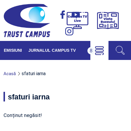
Viața
Campus
Buzăul
TV
Live
EMISIUNI
JURNALUL CAMPUS TV
sfaturi iarna
Acasă
sfaturi iarna
Conținut negăsit!