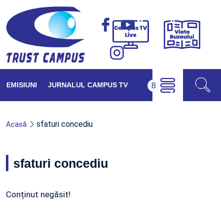
Viața
Campus
Buzăul
TV
Live
EMISIUNI
JURNALUL CAMPUS TV
sfaturi concediu
Acasă
sfaturi concediu
Conținut negăsit!