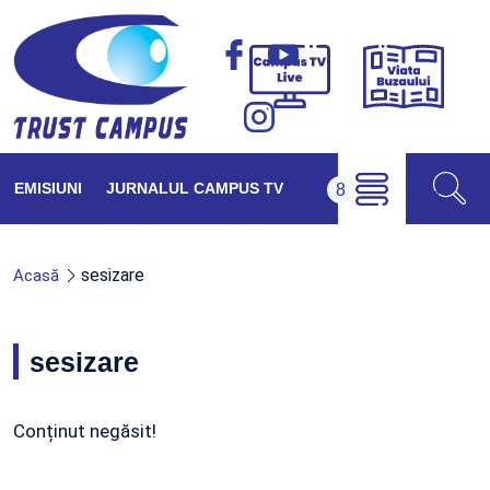
Viața
Campus
Buzăul
TV
Live
EMISIUNI
JURNALUL CAMPUS TV
sesizare
Acasă
sesizare
Conținut negăsit!