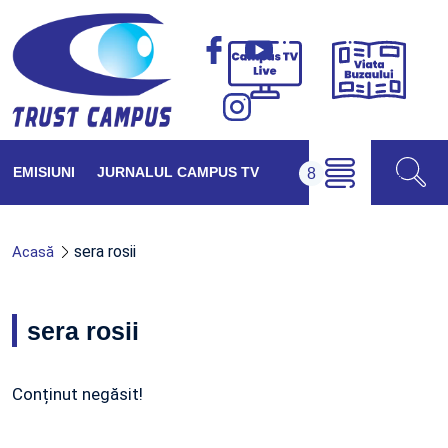
Viața
Campus
Buzăul
TV
Live
EMISIUNI
JURNALUL CAMPUS TV
sera rosii
Acasă
sera rosii
Conținut negăsit!