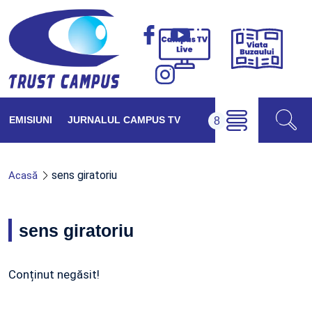
Viața
Campus
Buzăul
TV
Live
EMISIUNI
JURNALUL CAMPUS TV
sens giratoriu
Acasă
sens giratoriu
Conținut negăsit!