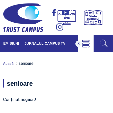
Viața
Campus
Buzăul
TV
Live
EMISIUNI
JURNALUL CAMPUS TV
senioare
Acasă
senioare
Conținut negăsit!