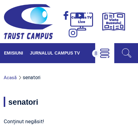
Viața
Campus
Buzăul
TV
Live
EMISIUNI
JURNALUL CAMPUS TV
senatori
Acasă
senatori
Conținut negăsit!