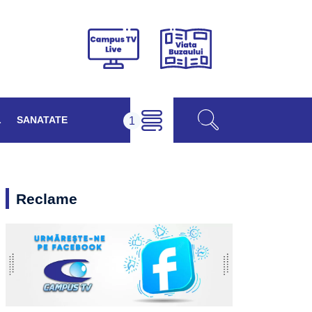
Viața
Campus
Buzăului
TV
Live
L
SANATATE
Reclame