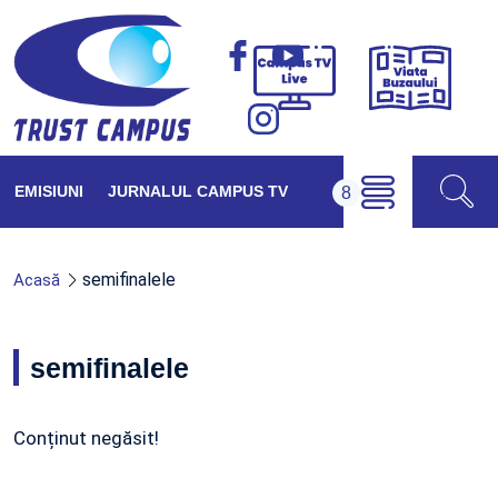
Viața
Campus
Buzăul
TV
Live
EMISIUNI
JURNALUL CAMPUS TV
semifinalele
Acasă
semifinalele
Conținut negăsit!