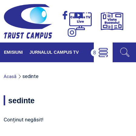
Viața
Campus
Buzăul
TV
Live
EMISIUNI
JURNALUL CAMPUS TV
sedinte
Acasă
sedinte
Conținut negăsit!