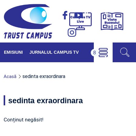
Viața
Campus
Buzăul
TV
Live
EMISIUNI
JURNALUL CAMPUS TV
sedinta exraordinara
Acasă
sedinta exraordinara
Conținut negăsit!