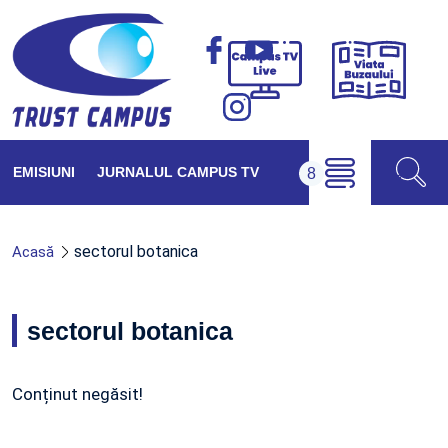
Viața
Campus
Buzăul
TV
Live
EMISIUNI
JURNALUL CAMPUS TV
sectorul botanica
Acasă
sectorul botanica
Conținut negăsit!