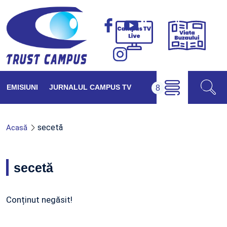
Viața
Campus
Buzăul
TV
Live
EMISIUNI
JURNALUL CAMPUS TV
secetă
Acasă
secetă
Conținut negăsit!