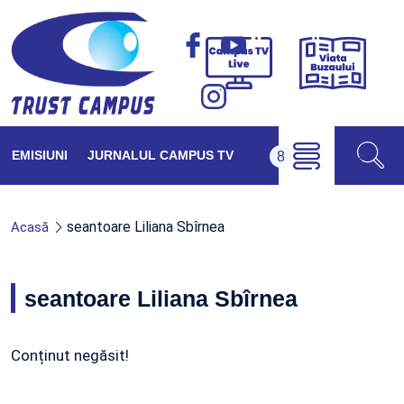
Viața
Campus
Buzăul
TV
Live
EMISIUNI
JURNALUL CAMPUS TV
seantoare Liliana Sbîrnea
Acasă
seantoare Liliana Sbîrnea
Conținut negăsit!