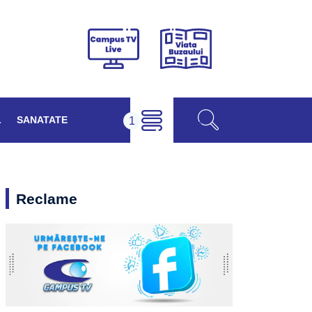
Viața
Campus
Buzăului
TV
Live
L
SANATATE
Reclame