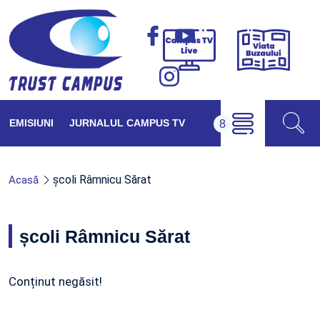
Viața
Campus
Buzăul
TV
Live
EMISIUNI
JURNALUL CAMPUS TV
școli Râmnicu Sărat
Acasă
școli Râmnicu Sărat
Conținut negăsit!