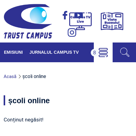
Viața
Campus
Buzăul
TV
Live
EMISIUNI
JURNALUL CAMPUS TV
școli online
Acasă
școli online
Conținut negăsit!