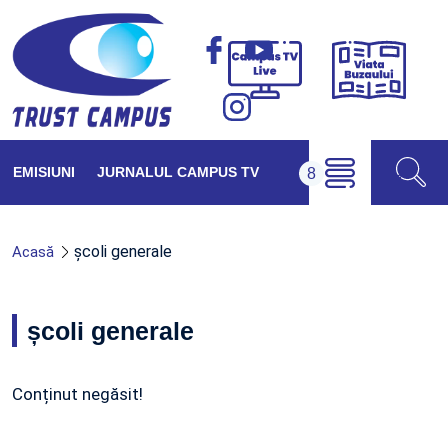
Viața
Campus
Buzăul
TV
Live
EMISIUNI
JURNALUL CAMPUS TV
școli generale
Acasă
școli generale
Conținut negăsit!