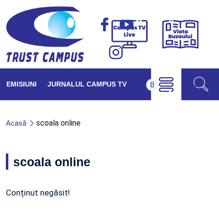
Viața
Campus
Buzăul
TV
Live
EMISIUNI
JURNALUL CAMPUS TV
scoala online
Acasă
scoala online
Conținut negăsit!