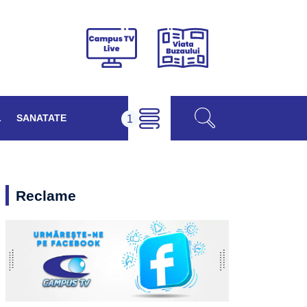
Viața
Campus
Buzăului
TV
Live
L
SANATATE
Reclame