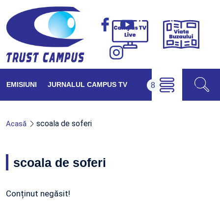
Viața
Campus
Buzăul
TV
Live
EMISIUNI
JURNALUL CAMPUS TV
scoala de soferi
Acasă
scoala de soferi
Conținut negăsit!