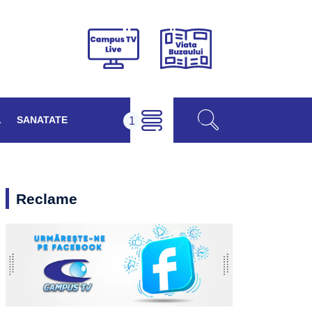
Viața
Campus
Buzăului
TV
Live
L
SANATATE
Reclame