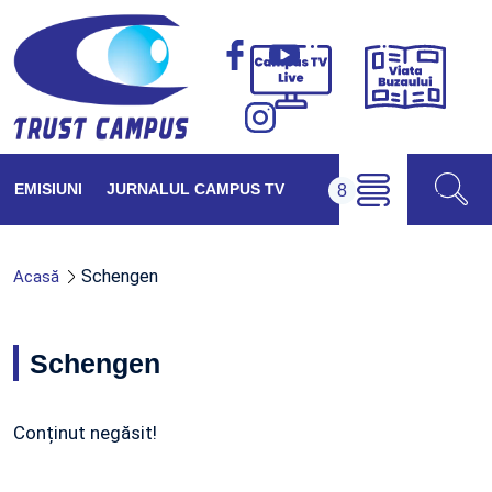
Viața
Campus
Buzăul
TV
Live
EMISIUNI
JURNALUL CAMPUS TV
Schengen
Acasă
Schengen
Conținut negăsit!