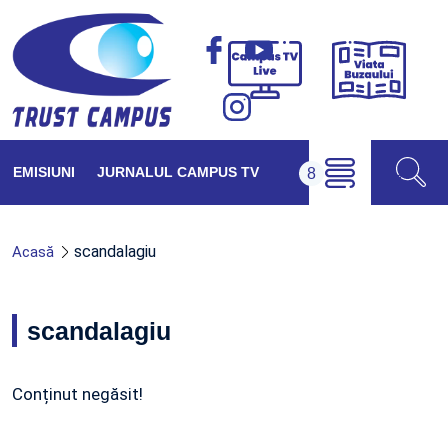
Viața
Campus
Buzăul
TV
Live
EMISIUNI
JURNALUL CAMPUS TV
scandalagiu
Acasă
scandalagiu
Conținut negăsit!