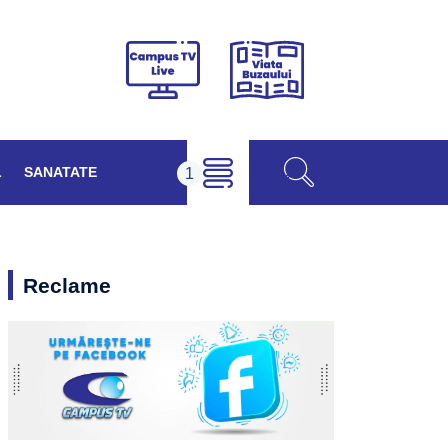
Viața
Campus
Buzăului
TV
Live
L
SANATATE
Reclame