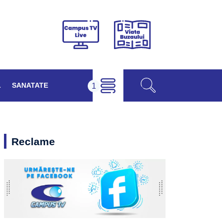
Viața
Campus
Buzăului
TV
Live
L
SANATATE
Reclame