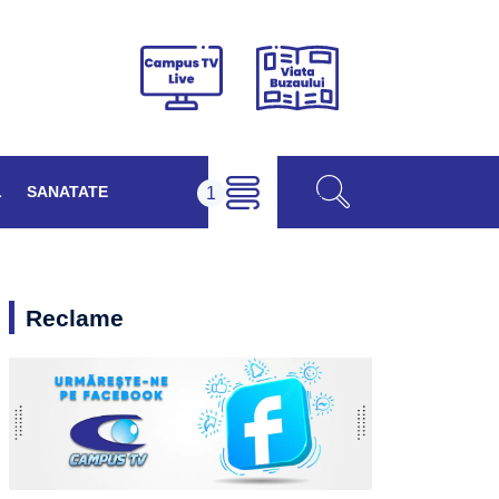
Viața
Campus
Buzăului
TV
Live
L
SANATATE
Reclame