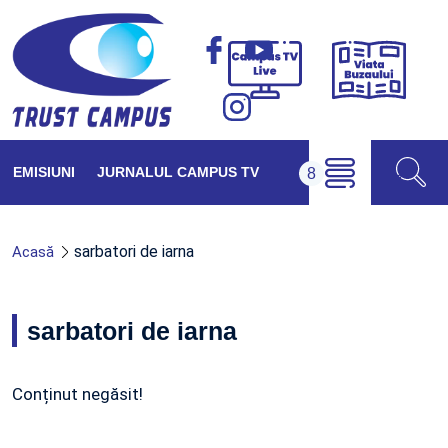
Viața
Campus
Buzăul
TV
Live
EMISIUNI
JURNALUL CAMPUS TV
sarbatori de iarna
Acasă
sarbatori de iarna
Conținut negăsit!