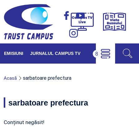
Viața
Campus
Buzăul
TV
Live
EMISIUNI
JURNALUL CAMPUS TV
sarbatoare prefectura
Acasă
sarbatoare prefectura
Conținut negăsit!