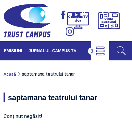
Viața
Campus
Buzăul
TV
Live
EMISIUNI
JURNALUL CAMPUS TV
saptamana teatrului tanar
Acasă
saptamana teatrului tanar
Conținut negăsit!